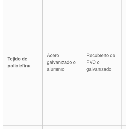
L
s
d
e
l
A
a
Acero
Recubierto de
g
Tejido de
galvanizado o
PVC o
p
poliolefina
aluminio
galvanizado
o
s
p
P
m
d
f
m