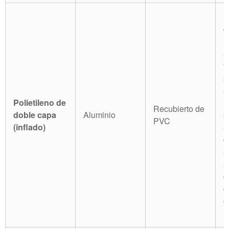
P
d
n
a
y
p
a
Polietileno de
m
Recubierto de
doble capa
Aluminio
p
PVC
(inflado)
a
d
a
a
q
d
c
i