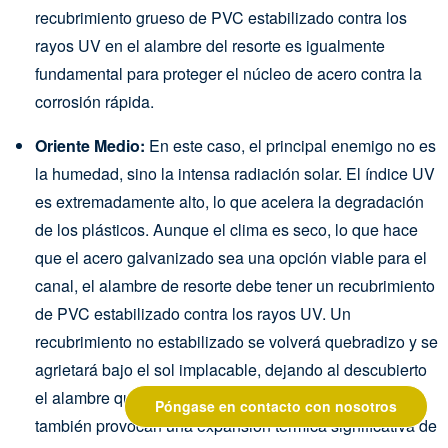
recubrimiento grueso de PVC estabilizado contra los
rayos UV en el alambre del resorte es igualmente
fundamental para proteger el núcleo de acero contra la
corrosión rápida.
Oriente Medio:
En este caso, el principal enemigo no es
la humedad, sino la intensa radiación solar. El índice UV
es extremadamente alto, lo que acelera la degradación
de los plásticos. Aunque el clima es seco, lo que hace
que el acero galvanizado sea una opción viable para el
canal, el alambre de resorte debe tener un recubrimiento
de PVC estabilizado contra los rayos UV. Un
recubrimiento no estabilizado se volverá quebradizo y se
agrietará bajo el sol implacable, dejando al descubierto
el alambre que hay debajo. Las altas temperaturas
Póngase en contacto con nosotros
también provocan una expansión térmica significativa de