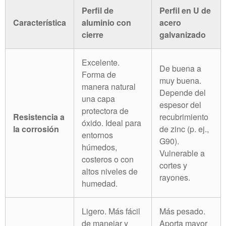
Perfil de
Perfil en U de
Característica
aluminio con
acero
cierre
galvanizado
Excelente.
De buena a
Forma de
muy buena.
manera natural
Depende del
una capa
espesor del
protectora de
Resistencia a
recubrimiento
óxido. Ideal para
la corrosión
de zinc (p. ej.,
entornos
G90).
húmedos,
Vulnerable a
costeros o con
cortes y
altos niveles de
rayones.
humedad.
Ligero. Más fácil
Más pesado.
de manejar y
Aporta mayor