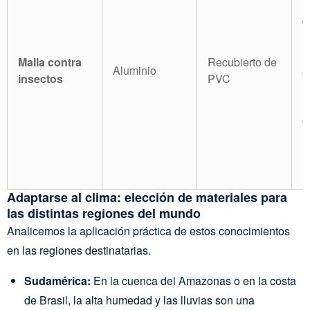
m
d
i
u
Malla contra
Recubierto de
Aluminio
a
insectos
PVC
r
P
e
m
r
l
Adaptarse al clima: elección de materiales para
las distintas regiones del mundo
Analicemos la aplicación práctica de estos conocimientos
en las regiones destinatarias.
Sudamérica:
En la cuenca del Amazonas o en la costa
de Brasil, la alta humedad y las lluvias son una