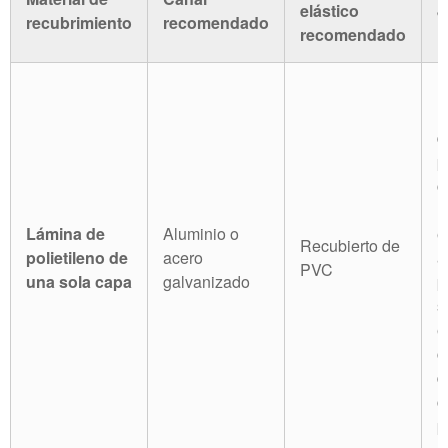
elástico
J
recubrimiento
recomendado
recomendado
E
r
d
p
c
l
Lámina de
Aluminio o
e
Recubierto de
polietileno de
acero
a
PVC
una sola capa
galvanizado
p
s
e
c
d
c
p