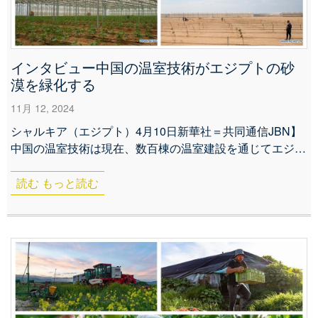
インタビュー中国の温室技術がエジプトの砂
漠を緑化する
11月 12, 2024
シャルキア（エジプト）4月10日新華社＝共同通信JBN】
中国の温室技術は現在、数百棟の温室建設を通じてエジプ
トの現代農業の発展を後押ししている。この技術はエジプ
トの首都カイロの北東にある大規模な共同プロジェクトで
読む もっと読む
使用されていると、中国のプロジェクトマネージャーは新
華社のインタビューに答えた。「過去2年間、我々は600
棟の温室を建設し、カイロの北東約90kmに位置するラマ
ダーン市第10地区で、1000ヘクタールの砂漠の土地を
徐々に新鮮な果物や野菜の緑の世界に変えてきました」
と、中国SINOMACH重工業公司（SINOMACH-HI）のプロ
ジェクトマネージャーであるZhang Lin氏は語った。2017