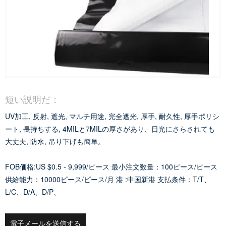
短い説明だ：
UV加工, 反射, 遮光, マルチ用途, 完全遮光, 厚手, 耐久性, 厚手ポリシ
ート, 長持ちする, 4MILと7MILの厚さがあり、日光にさらされても
大丈夫, 防水, 吊り下げも簡単。
FOB価格:US $0.5 - 9,999/ピース
最小注文数量：100ピース/ピース
供給能力：10000ピース/ピース/月
港 :中国新港
支払条件：T/T、
L/C、D/A、D/P、
電子メールを送信する