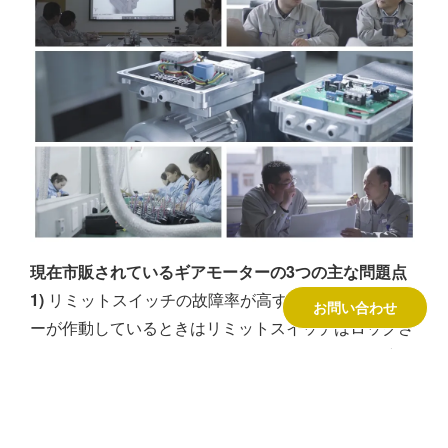
現在市販されているギアモーターの3つの主な問題点
1)
リミットスイッチの故障率が高すぎる。ギアモータ
お問い合わせ
ーが作動しているときはリミットスイッチはロックさ
れているが、リミットコントロールスイッチが故障す
ると、窓やカーテンシステムに重大な損傷を与える。