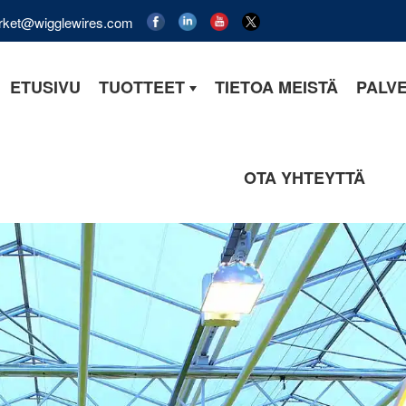
rket@wigglewires.com
ETUSIVU
TUOTTEET
TIETOA MEISTÄ
PALV
OTA YHTEYTTÄ