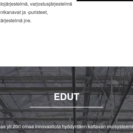
htojärjestelmä, varjostusjärjestelmä
nikanavat ja -puristeet,
rjestelmä jne.
EDUT
oaa yli 200 omaa innovaatiota hyödyntäen kattavan ekosysteemi