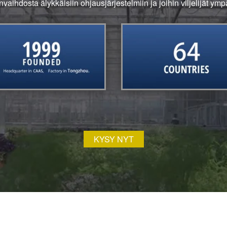
nvaihdosta älykkäisiin ohjausjärjestelmiin ja joihin viljelijät ym
KYSY NYT