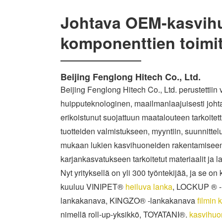
Johtava OEM-kasvih
komponenttien toimit
Beijing Fenglong Hitech Co., Ltd.
Beijing Fenglong Hitech Co., Ltd. perustettii
huipputeknologinen, maailmanlaajuisesti joht
erikoistunut suojattuun maatalouteen tarkoitet
tuotteiden valmistukseen, myyntiin, suunnittel
mukaan lukien kasvihuoneiden rakentamiseen
karjankasvatukseen tarkoitetut materiaalit ja lai
Nyt yrityksellä on yli 300 työntekijää, ja se on k
kuuluu VINIPET®
heiluva lanka
, LOCKUP ® -
lankakanava, KINGZO® -lankakanava
filmin 
nimellä roll-up-yksikkö, TOYATANI®.
kasvihuo