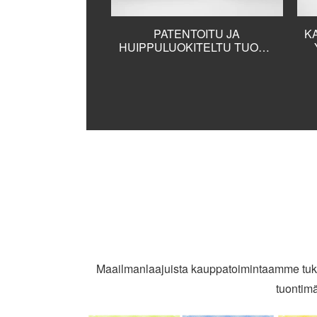
PATENTOITU JA
K
HUIPPULUOKITELTU TUOTE,
KASVIHUONETEOLLISUUDEN
YKSI PAKOLLINEN LAITE, AC
220V / 110V 100W ELECTRIC
FILM REELER ROLL UP -
YKSIKÖT WINCH GEARED
MOTOR SIVU- TAI
KATTOTUULETUKSEEN
Maailmanlaajuista kauppatoimintaamme tukevat
tuontimä