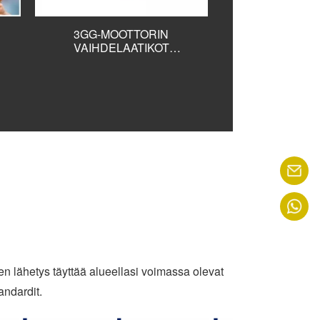
3GG-MOOTTORIN
HUIPPULUOKA
VAIHDELAATIKOT
SIVUSEINÄN M
VAIHDEMOOTTORI
ELOKUVA 
L
LASIKASVIHUONEEN
KÄSIKAHVAIN
,
ILMANVAIHDON
ROLL UP YKS
TI
SEULONTAAN JA
FILM KASVI
VARJOSTUSJÄRJESTELMÄÄN
TUULETUS
en lähetys täyttää alueellasi voimassa olevat
andardit.