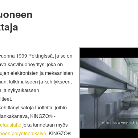
uoneen
taja
n vuonna 1999 Pekingissä, ja se on
ava kasvihuoneyritys, joka on
tujen elektronisten ja mekaanisten
uun, tutkimukseen ja kehitykseen,
 ja nykyaikaiseen
tteet.
ehittänyt satoja tuotteita, joihin
lankakanava, KINGZO® -
kelauslaite
joka tunnetaan myös
neen polyeteenikalvo
, KINGZO®