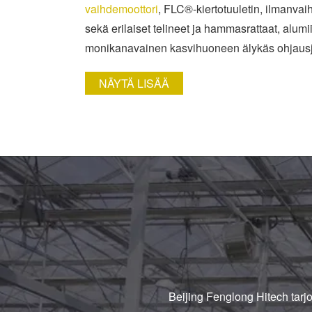
vaihdemoottori
, FLC®-kiertotuuletin, ilmanvai
sekä erilaiset telineet ja hammasrattaat, alumii
monikanavainen kasvihuoneen älykäs ohjausjä
NÄYTÄ LISÄÄ
Beijing Fenglong Hitech tarj