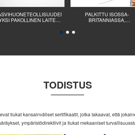
ASVIHUONETEOLLISUUDEN
PALKITTU ISOSSA-
YKSI PAKOLLINEN LAITE,
BRITANNIASSA,
DC24V 100W ELECTRIC
HUIPPULUOKITELTU
FILM REELER ROLL UP -
YHDYSVALLOISSA, KOO
YKSIKÖT WINCH GEARED
MAX -POISTOPUHALLIN
MOTOR SIVU- TAI
JOTA KÄYTETÄÄN LAAJAL
KATTOTUULETUKSEEN
KASVIHUONEESSA,
KASVIHUONEESSA,
KASVIHUONEESSA JA
KASVIHUONEESSA.
TODISTUS
 tiukat kansainväliset sertifikaatit, jotka takaavat, että jokain
äräykset, ympäristödirektiivit ja tiukat mekaaniset turvallisuusst