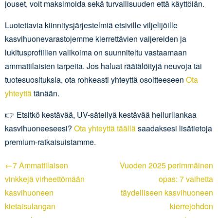
jouset, voit maksimoida sekä turvallisuuden että käyttöiän.
Luotettavia kiinnitysjärjestelmiä etsiville viljelijöille
kasvihuonevarastojemme kierrettävien vaijereiden ja
lukitusprofiilien valikoima on suunniteltu vastaamaan
ammattilaisten tarpeita. Jos haluat räätälöityjä neuvoja tai
tuotesuosituksia, ota rohkeasti yhteyttä osoitteeseen
Ota
yhteyttä
tänään.
👉 Etsitkö kestävää, UV-säteilyä kestävää heilurilankaa
kasvihuoneeseesi?
Ota yhteyttä täällä
saadaksesi lisätietoja
premium-ratkaisuistamme.
←7 Ammattilaisen
Vuoden 2025 perimmäinen
vinkkejä virheettömään
opas: 7 vaihetta
kasvihuoneen
täydelliseen kasvihuoneen
kietaisulangan
kierrejohdon