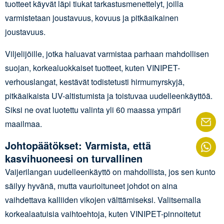
tuotteet käyvät läpi tiukat tarkastusmenettelyt, joilla
varmistetaan joustavuus, kovuus ja pitkäaikainen
joustavuus.
Viljelijöille, jotka haluavat varmistaa parhaan mahdollisen
suojan, korkealuokkaiset tuotteet, kuten VINIPET-
verhouslangat, kestävät todistetusti hirmumyrskyjä,
pitkäaikaista UV-altistumista ja toistuvaa uudelleenkäyttöä.
Siksi ne ovat luotettu valinta yli 60 maassa ympäri
maailmaa.
Johtopäätökset: Varmista, että
kasvihuoneesi on turvallinen
Vaijerilangan uudelleenkäyttö on mahdollista, jos sen kunto
säilyy hyvänä, mutta vaurioituneet johdot on aina
vaihdettava kalliiden vikojen välttämiseksi. Valitsemalla
korkealaatuisia vaihtoehtoja, kuten VINIPET-pinnoitetut