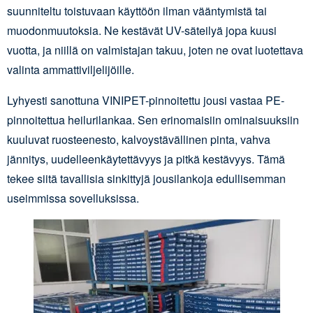
suunniteltu toistuvaan käyttöön ilman vääntymistä tai
muodonmuutoksia. Ne kestävät UV-säteilyä jopa kuusi
vuotta, ja niillä on valmistajan takuu, joten ne ovat luotettava
valinta ammattiviljelijöille.
Lyhyesti sanottuna VINIPET-pinnoitettu jousi vastaa PE-
pinnoitettua heilurilankaa. Sen erinomaisiin ominaisuuksiin
kuuluvat ruosteenesto, kalvoystävällinen pinta, vahva
jännitys, uudelleenkäytettävyys ja pitkä kestävyys. Tämä
tekee siitä tavallisia sinkittyjä jousilankoja edullisemman
useimmissa sovelluksissa.