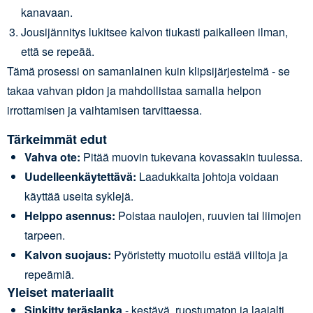
kanavaan.
Jousijännitys lukitsee kalvon tiukasti paikalleen ilman,
että se repeää.
Tämä prosessi on samanlainen kuin klipsijärjestelmä - se
takaa vahvan pidon ja mahdollistaa samalla helpon
irrottamisen ja vaihtamisen tarvittaessa.
Tärkeimmät edut
Vahva ote:
Pitää muovin tukevana kovassakin tuulessa.
Uudelleenkäytettävä:
Laadukkaita johtoja voidaan
käyttää useita syklejä.
Helppo asennus:
Poistaa naulojen, ruuvien tai liimojen
tarpeen.
Kalvon suojaus:
Pyöristetty muotoilu estää viiltoja ja
repeämiä.
Yleiset materiaalit
Sinkitty teräslanka
- kestävä, ruostumaton ja laajalti