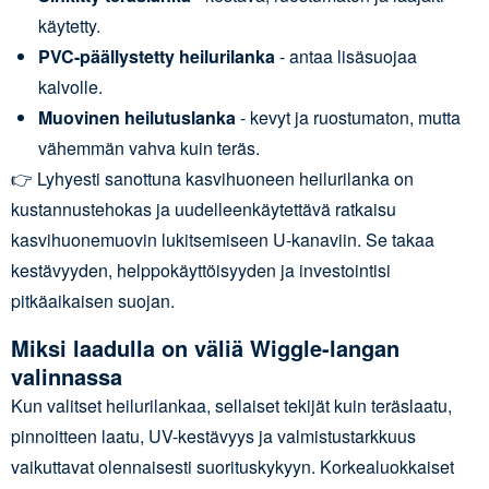
käytetty.
PVC-päällystetty heilurilanka
- antaa lisäsuojaa
kalvolle.
Muovinen heilutuslanka
- kevyt ja ruostumaton, mutta
vähemmän vahva kuin teräs.
👉 Lyhyesti sanottuna kasvihuoneen heilurilanka on
kustannustehokas ja uudelleenkäytettävä ratkaisu
kasvihuonemuovin lukitsemiseen U-kanaviin. Se takaa
kestävyyden, helppokäyttöisyyden ja investointisi
pitkäaikaisen suojan.
Miksi laadulla on väliä Wiggle-langan
valinnassa
Kun valitset heilurilankaa, sellaiset tekijät kuin teräslaatu,
pinnoitteen laatu, UV-kestävyys ja valmistustarkkuus
vaikuttavat olennaisesti suorituskykyyn. Korkealuokkaiset