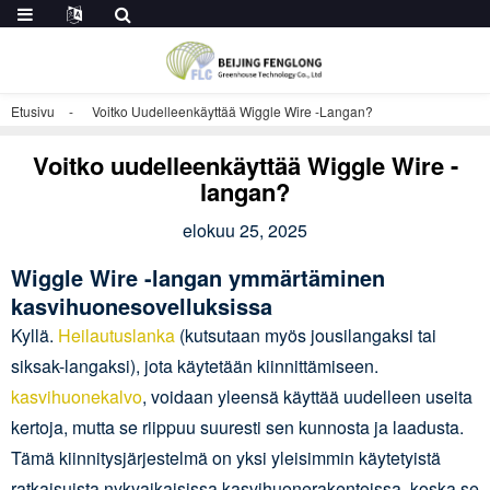
Etusivu
Voitko Uudelleenkäyttää Wiggle Wire -langan?
Voitko uudelleenkäyttää Wiggle Wire -
langan?
elokuu 25, 2025
Wiggle Wire -langan ymmärtäminen
kasvihuonesovelluksissa
Kyllä.
Heilautuslanka
(kutsutaan myös jousilangaksi tai
siksak-langaksi), jota käytetään kiinnittämiseen.
kasvihuonekalvo
, voidaan yleensä käyttää uudelleen useita
kertoja, mutta se riippuu suuresti sen kunnosta ja laadusta.
Tämä kiinnitysjärjestelmä on yksi yleisimmin käytetyistä
ratkaisuista nykyaikaisissa kasvihuonerakenteissa, koska se