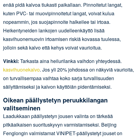
enää pidä kalvoa tiukasti paikallaan. Pinnoitetut langat,
kuten PVC- tai muovipinnoitetut langat, voivat kulua
nopeammin, jos suojapinnoite halkeilee tai irtoaa.
Heikentyneiden lankojen uudelleenkäyttö lisää
kasvihuonemuovin irtoamisen riskiä kovassa tuulessa,
jolloin sekä kalvo että kehys voivat vaurioitua.
Vinkki:
Tarkasta aina heilurilanka vaihdon yhteydessä.
kasvihuonekalvo
. Jos yli 20% johdossa on näkyviä vaurioita,
on turvallisempaa vaihtaa koko sarja turvallisuuden
säilyttämiseksi ja kalvon käyttöiän pidentämiseksi.
Oikean päällystetyn peruukkilangan
valitseminen
Laadukkaan päällystetyn jousen valinta on tärkeää
pitkäaikaisen suorituskyvyn varmistamiseksi. Beijing
Fenglongin valmistamat VINIPET-päällystetyt jouset on