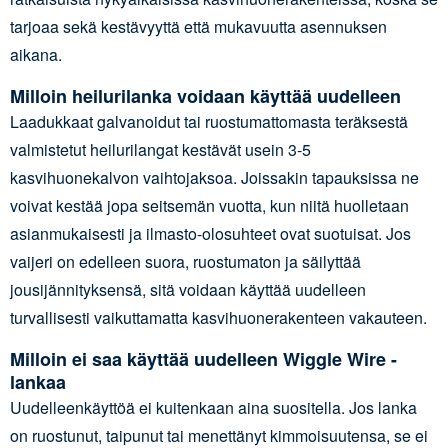
tarjoaa sekä kestävyyttä että mukavuutta asennuksen
aikana.
Milloin heilurilanka voidaan käyttää uudelleen
Laadukkaat galvanoidut tai ruostumattomasta teräksestä
valmistetut heilurilangat kestävät usein 3-5
kasvihuonekalvon vaihtojaksoa. Joissakin tapauksissa ne
voivat kestää jopa seitsemän vuotta, kun niitä huolletaan
asianmukaisesti ja ilmasto-olosuhteet ovat suotuisat. Jos
vaijeri on edelleen suora, ruostumaton ja säilyttää
jousijännityksensä, sitä voidaan käyttää uudelleen
turvallisesti vaikuttamatta kasvihuonerakenteen vakauteen.
Milloin ei saa käyttää uudelleen Wiggle Wire -
lankaa
Uudelleenkäyttöä ei kuitenkaan aina suositella. Jos lanka
on ruostunut, taipunut tai menettänyt kimmoisuutensa, se ei