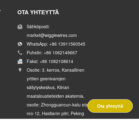
T
OTA YHTEYTTÄ
Sähköposti:
market@wigglewires.com
WhatsApp: +86 13911560545
Puhelin: +86 1062149667
Faksi: +86 1082108614
Osoite: 3. kerros, Kansallinen
yrttien geenivarojen
säilytyskeskus, Kiinan
maataloustieteiden akatemia,
osoite: Zhongguancun-katu etelä,
Ota yhteyttä
nro 12, Haidianin piiri, Peking