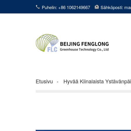
Puhelin: +86 1062149667
Sähköposti: ma
Etusivu
Hyvää Kiinalaista Ystävänpä