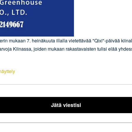
terin mukaan 7. heinäkuuta illalla vietettävää "Qixi"-päivää kii
 arvoja Kiinassa, joiden mukaan rakastavaisten tulisi elää yhdess
äyttely
Jätä viestisi