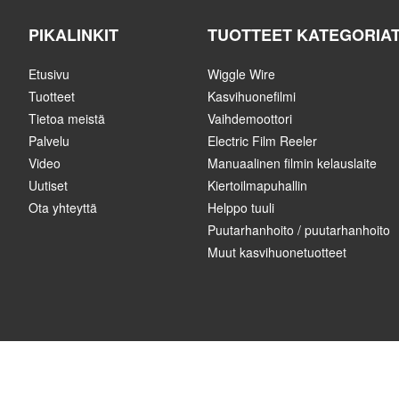
PIKALINKIT
TUOTTEET KATEGORIA
Etusivu
Wiggle Wire
Tuotteet
Kasvihuonefilmi
Tietoa meistä
Vaihdemoottori
Palvelu
Electric Film Reeler
Video
Manuaalinen filmin kelauslaite
Uutiset
Kiertoilmapuhallin
Ota yhteyttä
Helppo tuuli
Puutarhanhoito / puutarhanhoito
Muut kasvihuonetuotteet