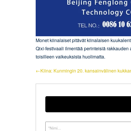
Monet kiinalaiset pitävät kiinalaisen kuukalen
Qixi-festivaali ilmentää perinteisiä rakkauden
toisilleen vaikeuksista huolimatta.
←Kiina: Kunmingin 20. kansainvälinen kukkan