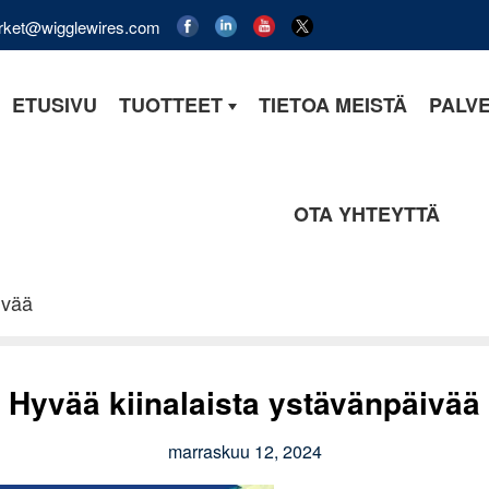
rket@wigglewires.com
ETUSIVU
TUOTTEET
TIETOA MEISTÄ
PALV
OTA YHTEYTTÄ
ivää
Hyvää kiinalaista ystävänpäivää
marraskuu 12, 2024