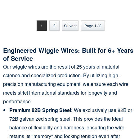
Wire for Greenhouse
Channel System for
Poly Film Locking
Poly Film Fastening
System
1
2
Suivant
Page 1 / 2
Engineered Wiggle Wires: Built for 6+ Years
of Service
Our wiggle wires are the result of 25 years of material
science and specialized production. By utilizing high-
precision manufacturing equipment, we ensure each wire
meets strict international standards for longevity and
performance.
Premium 82B Spring Steel:
We exclusively use 82B or
72B galvanized spring steel. This provides the ideal
balance of flexibility and hardness, ensuring the wire
retains its "memory" and locking tension even after