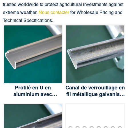
trusted worldwide to protect agricultural investments against
extreme weather.
Nous contacter
for Wholesale Pricing and
Technical Specifications.
Profilé en U en
Canal de verrouillage en
aluminium avec
fil métallique galvanisé,
fermeture à ressort,
profilé de verrouillage à
profilé de fermeture à
ressort pour serres
ressort pour serres