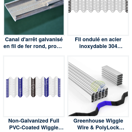
Canal d'arrêt galvanisé
Fil ondulé en acier
en fil de fer rond, profilé
inoxydable 304
d'arrêt à ressort pour
recouvert de PVC pour
serres
système de fixation de
film polyéthylène de
serre
Non-Galvanized Full
Greenhouse Wiggle
PVC-Coated Wiggle
Wire & PolyLock