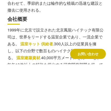
合わせて、季節的または輪作的な植栽の迅速な建設と
撤去に使用される。
会社概要
1999年に北京で設立された北京鳳龍ハイテック有限公
司は、世界をリードする温室企業であり、一流企業で
ある。
温室キット 供給者
.300人以上の従業員を擁
し、以下の分野で数百ものハイテク製品を開発してい
お問い合わせ
る。
温室建築資材
.40,000平方メートルをカバーし、
毎年10件以上の特許を提出する研究開発部門を持って
います。私たちの
温室設備
は64カ国でサービスを提
供している。同社は厳格な品質管理に従い、
ISO9001、ISO14001、OHSAS18001の認証を取得し
ている。