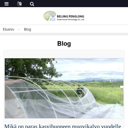
Etusivu
Blog
Blog
Mikä on paras kasvihuoneen muovikalvo vuodelle