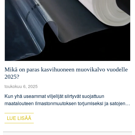
Mikä on paras kasvihuoneen muovikalvo vuodelle
2025?
toukokuu 6, 2025
Kun yhä useammat viljelijät siirtyvät suojattuun
maatalouteen ilmastonmuutoksen torjumiseksi ja satojen
lisäämiseksi, kasvihuonemuovikalvo on tullut
välttämättömäksi vuonna 2025. Kaikki kalvot eivät
LUE LISÄÄ
kuitenkaan ole samanlaisia. Oikean materiaalin valinnalla
voi olla suuri merkitys sadon terveydelle, kasvunopeudelle