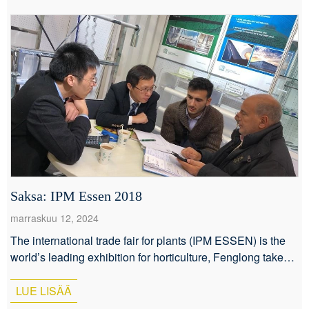
ja energiatehokkuudelle. Tässä on kaikki, mitä sinun on
tiedettävä uusimmista [...].
Saksa: IPM Essen 2018
marraskuu 12, 2024
The international trade fair for plants (IPM ESSEN) is the
world’s leading exhibition for horticulture, Fenglong takes
part in this fair every year, and this year the stand No.
is 8A53-4 and 8A53-5. We are always amazed at how IPM
LUE LISÄÄ
ESSEN improves every year and how the degree of