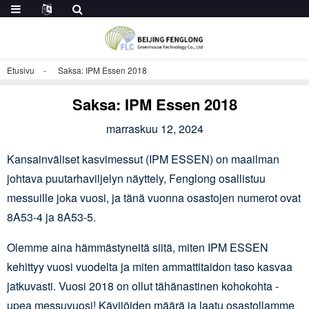
Etusivu
Saksa: IPM Essen 2018
Saksa: IPM Essen 2018
marraskuu 12, 2024
Kansainväliset kasvimessut (IPM ESSEN) on maailman
johtava puutarhaviljelyn näyttely, Fenglong osallistuu
messuille joka vuosi, ja tänä vuonna osastojen numerot ovat
8A53-4 ja 8A53-5.
Olemme aina hämmästyneitä siitä, miten IPM ESSEN
kehittyy vuosi vuodelta ja miten ammattitaidon taso kasvaa
jatkuvasti. Vuosi 2018 on ollut tähänastinen kohokohta -
upea messuvuosi! Kävijöiden määrä ja laatu osastollamme