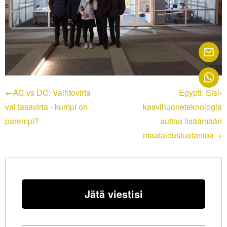
←AC vs DC: Vaihtovirta
Egypti: Sisi-
vai tasavirta - kumpi on
kasvihuoneteknologia
parempi?
auttaa lisäämään
maataloustuotantoa→
Jätä viestisi