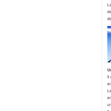
La
de
de
U
Il
en
Le
en
un