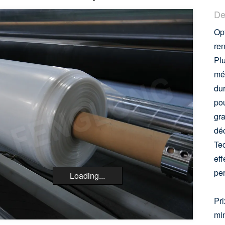
De
Opt
ren
Pl
mét
dur
pou
gra
dé
Tec
eff
pe
Loading...
Pri
mi