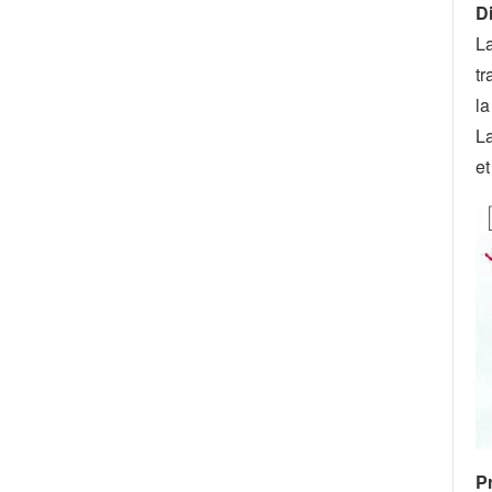
Di
La
tr
la
La
et
Pr