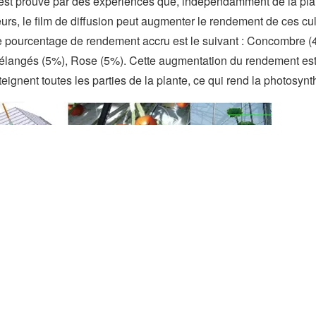
 est prouvé par des expériences que, indépendamment de la pl
eurs, le film de diffusion peut augmenter le rendement de ces cul
 pourcentage de rendement accru est le suivant : Concombre 
langés (5%), Rose (5%). Cette augmentation du rendement est d
teignent toutes les parties de la plante, ce qui rend la photosynt