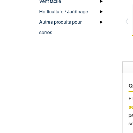
Vent facile
Horticulture / Jardinage
Autres produits pour
serres
Q
Fi
s
pe
se