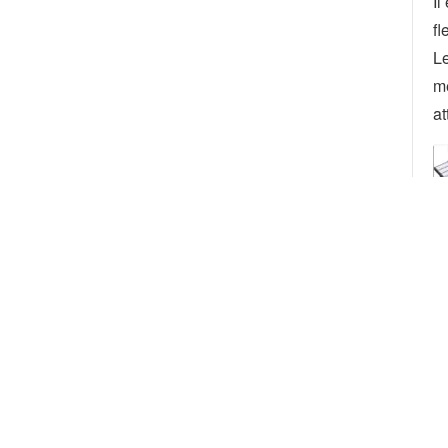
Il
fl
Le
mé
at