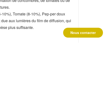
antation de concombres, de tomates ou de
tures.
(4-10%), Tomate (8-10%), Pep-per doux
ue aux lumières du film de diffusion, qui
hèse plus suffisante.
Nous contacter