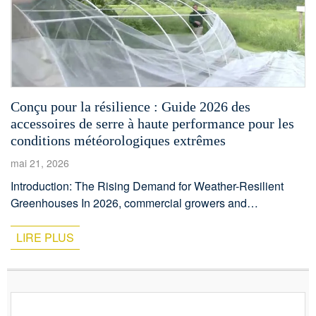
Conçu pour la résilience : Guide 2026 des
accessoires de serre à haute performance pour les
conditions météorologiques extrêmes
mai 21, 2026
Introduction: The Rising Demand for Weather-Resilient
Greenhouses In 2026, commercial growers and
greenhouse operators from South America to Southeast
Asia face a new normal: increasingly frequent and intense
LIRE PLUS
weather events. A 2025 report by the Food and Agriculture
Organization (FAO) highlighted that extreme wind and
precipitation events now account for over 40% of protected
agriculture […]