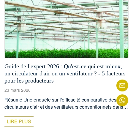
Guide de l'expert 2026 : Qu'est-ce qui est mieux,
un circulateur d'air ou un ventilateur ? - 5 facteurs
pour les producteurs
23 mars 2026
Résumé Une enquête sur l'efficacité comparative des
circulateurs d'air et des ventilateurs conventionnels dans
des environnements agricoles contrôlés révèle des
différences fondamentales dans leurs principes de
LIRE PLUS
fonctionnement et les impacts qui en résultent sur la