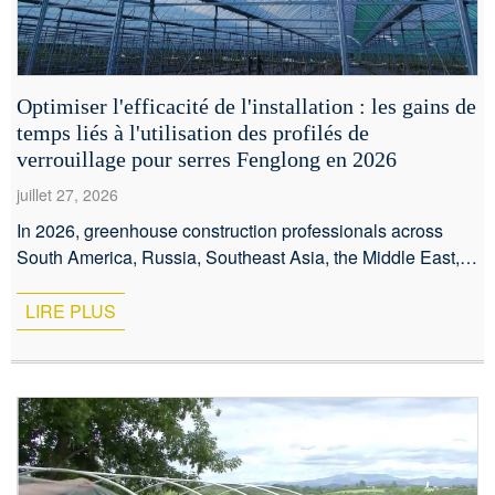
Optimiser l'efficacité de l'installation : les gains de
temps liés à l'utilisation des profilés de
verrouillage pour serres Fenglong en 2026
juillet 27, 2026
In 2026, greenhouse construction professionals across
South America, Russia, Southeast Asia, the Middle East,
and South Africa are under increasing pressure to reduce
labor costs and accelerate project timelines. Whether you
LIRE PLUS
are a commercial grower expanding your operation or a
distributor sourcing reliable components, the choice of film
fastening system can make or break your […]