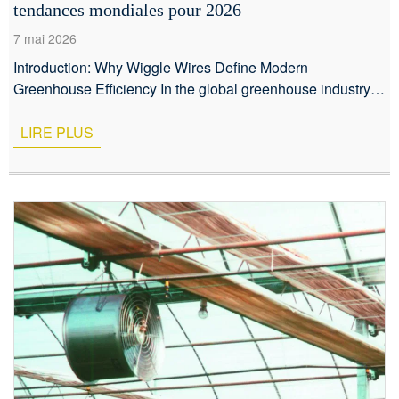
tendances mondiales pour 2026
7 mai 2026
Introduction: Why Wiggle Wires Define Modern
Greenhouse Efficiency In the global greenhouse industry,
the integrity of the polyethylene film covering is not just a
detail—it is the primary line of defense against the
LIRE PLUS
elements. A single tear or sag can compromise climate
control, increase energy costs by up to 15%, and devastate
crop yields. For […]