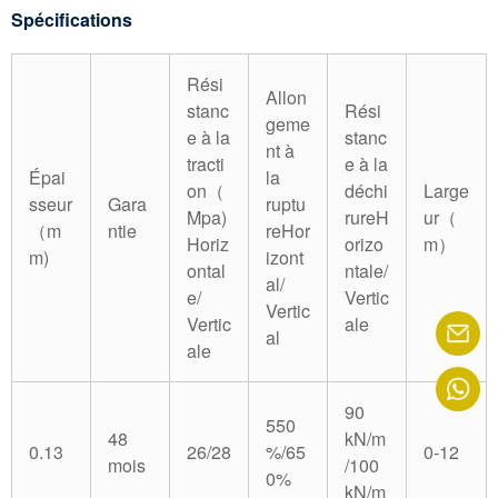
Spécifications
Rési
Allon
stanc
Rési
geme
e à la
stanc
nt à
tracti
e à la
Épai
la
on（
déchi
Large
sseur
Gara
ruptu
Mpa)
rureH
ur（
（m
ntie
reHor
Horiz
orizo
m）
m)
izont
ontal
ntale/
al/
e/
Vertic
Vertic
Vertic
ale
al
ale
90
550
48
kN/m
0.13
26/28
%/65
0-12
mois
/100
0%
kN/m