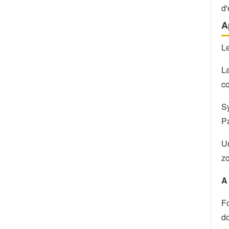
d'
A
L
La
c
Sy
Pa
Un
zo
A
Fo
do