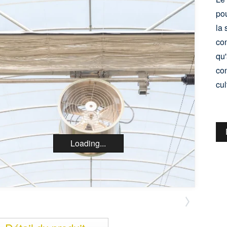
pou
la 
con
qu'
con
cul
Loading...