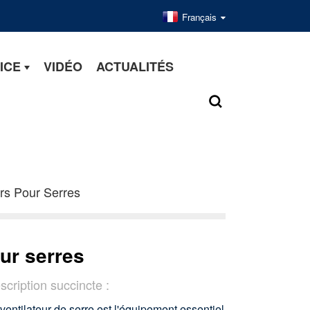
Français
ICE
VIDÉO
ACTUALITÉS
urs Pour Serres
our serres
scription succincte :
ventilateur de serre est l'équipement essentiel