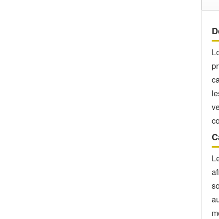
D
L
pr
ca
le
ve
co
C
L
af
so
au
mo