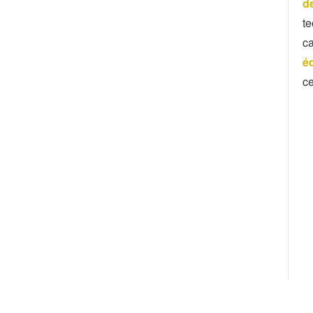
de
t
ca
é
c